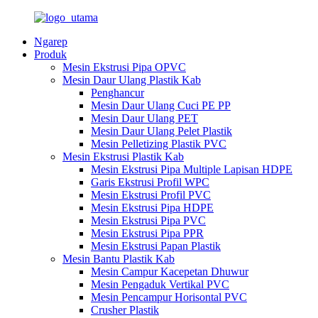
Ngarep
Produk
Mesin Ekstrusi Pipa OPVC
Mesin Daur Ulang Plastik Kab
Penghancur
Mesin Daur Ulang Cuci PE PP
Mesin Daur Ulang PET
Mesin Daur Ulang Pelet Plastik
Mesin Pelletizing Plastik PVC
Mesin Ekstrusi Plastik Kab
Mesin Ekstrusi Pipa Multiple Lapisan HDPE
Garis Ekstrusi Profil WPC
Mesin Ekstrusi Profil PVC
Mesin Ekstrusi Pipa HDPE
Mesin Ekstrusi Pipa PVC
Mesin Ekstrusi Pipa PPR
Mesin Ekstrusi Papan Plastik
Mesin Bantu Plastik Kab
Mesin Campur Kacepetan Dhuwur
Mesin Pengaduk Vertikal PVC
Mesin Pencampur Horisontal PVC
Crusher Plastik