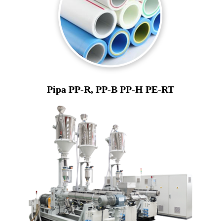
Pipa PP-R, PP-B PP-H PE-RT