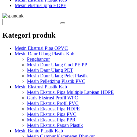
Mesin ekstrusi pipa HDPE
Kategori produk
Mesin Ekstrusi Pipa OPVC
Mesin Daur Ulang Plastik Kab
Penghancur
Mesin Daur Ulang Cuci PE PP
Mesin Daur Ulang PET
Mesin Daur Ulang Pelet Plastik
Mesin Pelletizing Plastik PVC
Mesin Ekstrusi Plastik Kab
Mesin Ekstrusi Pipa Multiple Lapisan HDPE
Garis Ekstrusi Profil WPC
Mesin Ekstrusi Profil PVC
Mesin Ekstrusi Pipa HDPE
Mesin Ekstrusi Pipa PVC
Mesin Ekstrusi Pipa PPR
Mesin Ekstrusi Papan Plastik
Mesin Bantu Plastik Kab
Mesin Campur Kacepetan Dhuwur