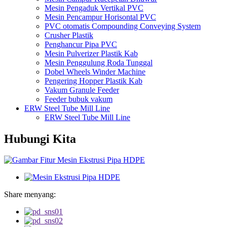
Mesin Pengaduk Vertikal PVC
Mesin Pencampur Horisontal PVC
PVC otomatis Compounding Conveying System
Crusher Plastik
Penghancur Pipa PVC
Mesin Pulverizer Plastik Kab
Mesin Penggulung Roda Tunggal
Dobel Wheels Winder Machine
Pengering Hopper Plastik Kab
Vakum Granule Feeder
Feeder bubuk vakum
ERW Steel Tube Mill Line
ERW Steel Tube Mill Line
Hubungi Kita
Share menyang: