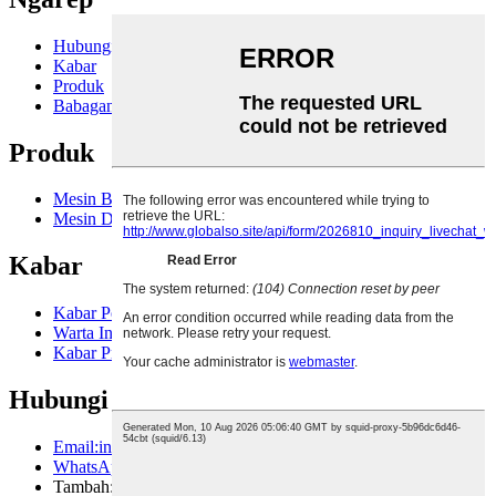
Hubungi Kita
Kabar
Produk
Babagan Kita
Produk
Mesin Bantu Plastik Kab
Mesin Daur Ulang Plastik Kab
Kabar
Kabar Perusahaan
Warta Industri
Kabar Produk
Hubungi Kita
Email:info@polytimetech.com
WhatsApp: + 8615851618647
Tambah: Kelompok 14, Desa Xiangqun, Kutha Leyu, Kutha