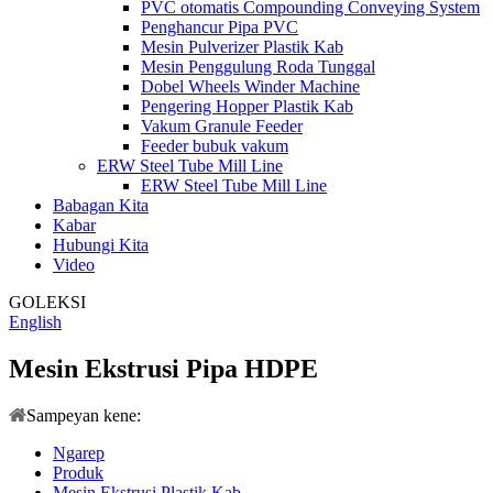
PVC otomatis Compounding Conveying System
Penghancur Pipa PVC
Mesin Pulverizer Plastik Kab
Mesin Penggulung Roda Tunggal
Dobel Wheels Winder Machine
Pengering Hopper Plastik Kab
Vakum Granule Feeder
Feeder bubuk vakum
ERW Steel Tube Mill Line
ERW Steel Tube Mill Line
Babagan Kita
Kabar
Hubungi Kita
Video
GOLEKSI
English
Mesin Ekstrusi Pipa HDPE
Sampeyan kene:
Ngarep
Produk
Mesin Ekstrusi Plastik Kab